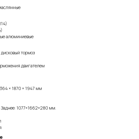
омаслянные
R14)
4)
вые алюминиевые
й дисковый тормоз
орможения двигателем
364 × 1870 × 1947 мм
 Заднее: 1077×1662×280 мм.
л
я
е