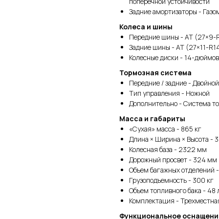
поперечной устойчивости
Задние амортизаторы - Газ
Колеса и шины
Передние шины - AT (27×9-
Задние шины - AT (27×11-R1
Колесные диски - 14-дюймо
Тормозная система
Передние / задние - Двойно
Тип управления - Ножной
Дополнительно - Система т
Масса и габариты
«Сухая» масса - 865 кг
Длина × Ширина × Высота - 3
Колесная база - 2322 мм
Дорожный просвет - 324 мм
Объем багажных отделений -
Грузоподъемность - 300 кг
Объем топливного бака - 48 
Комплектация - Трехместна
Функциональное оснащени