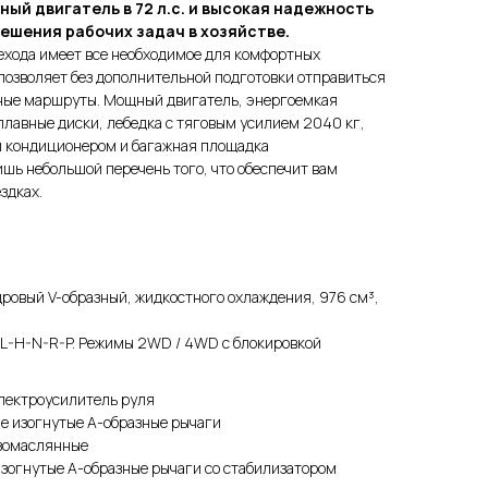
ный двигатель в 72 л.с. и высокая надежность
ешения рабочих задач в хозяйстве.
ехода имеет все необходимое для комфортных
 позволяет без дополнительной подготовки отправиться
ные маршруты. Мощный двигатель, энергоемкая
лавные диски, лебедка с тяговым усилием 2040 кг,
 и кондиционером и багажная площадка
шь небольшой перечень того, что обеспечит вам
здках.
ровый V-образный, жидкостного охлаждения, 976 см³,
, L-H-N-R-P. Режимы 2WD / 4WD с блокировкой
электроусилитель руля
е изогнутые А-образные рычаги
азомаслянные
изогнутые А-образные рычаги со стабилизатором