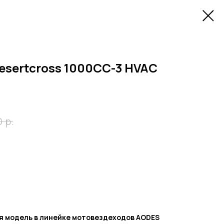
esertcross 1000CC-3 HVAC
р.
0
 модель в линейке мотовездеходов AODES