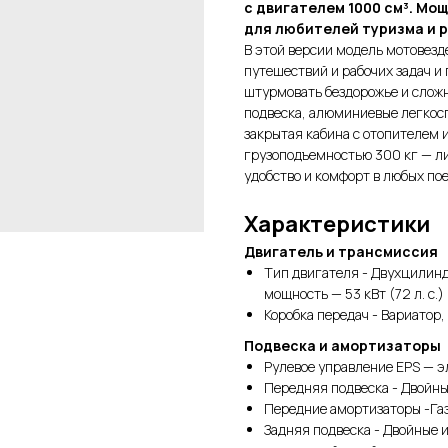
с двигателем 1000 см³. Мощ
для любителей туризма и р
В этой версии модель мотовезд
путешествий и рабочих задач и
штурмовать бездорожье и слож
подвеска, алюминиевые легкосп
закрытая кабина с отопителем
грузоподъемностью 300 кг — ли
удобство и комфорт в любых пое
Характеристики
Двигатель и трансмиссия
Тип двигателя - Двухцилинд
мощность — 53 кВт (72 л. с.)
Коробка передач - Вариатор
Подвеска и амортизаторы
Рулевое управление EPS — 
Передняя подвеска - Двойны
Передние амортизаторы -Г
Задняя подвеска - Двойные 