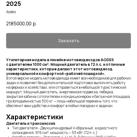
2025
Aodes
2185000,00
р.
Заказать
Утилитарная модель в линейке мотовездеходов AODES
с двигателем 1000 см³. Мощный двигатель в 72 л.с. и отличные
характеристики, которые делают этот мотовездеход
универсальной и комфортной «рабочей лошадкой».
В этой версии модель мотовездехода имеет все необходимое для рабочих
задач и позволяет без дополнительной подготовки выполнять работу
на фермах и хозяйствах, или отправиться в небольшой туристический
маршрут. Мощный двигатель, энергоемкая подвеска, лебедка,
закрытая кабина с отопителем и кондиционером и багажная площадка
грузоподъемностью 300 кг — лишь небольшой перечень того, что
обеспечит вам удобство и комфорт в любых поездках и задачах.
Характеристики
Двигатель и трансмиссия
Тип двигателя - Двухцилиндровый V-образный, жидкостного
охлаждения, 976 см³, мощность — 53 кВт (72 л. с.)