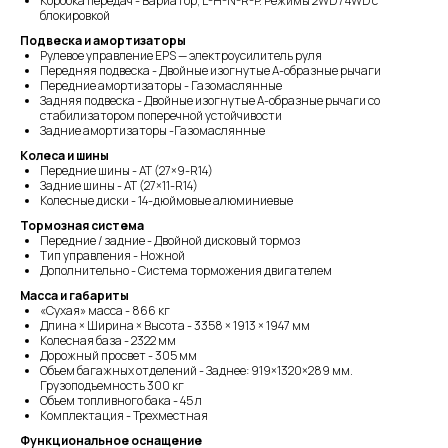
Коробка передач - Вариатор, L-H-N-R-P. Режимы 2WD / 4WD с
блокировкой
Подвеска и амортизаторы
Рулевое управление EPS — электроусилитель руля
Передняя подвеска - Двойные изогнутые А-образные рычаги
Передние амортизаторы - Газомаслянные
Задняя подвеска - Двойные изогнутые А-образные рычаги со
стабилизатором поперечной устойчивости
Задние амортизаторы -Газомаслянные
Колеса и шины
Передние шины - AT (27×9-R14)
Задние шины - AT (27×11-R14)
Колесные диски - 14-дюймовые алюминиевые
Тормозная система
Передние / задние - Двойной дисковый тормоз
Тип управления - Ножной
Дополнительно - Система торможения двигателем
Масса и габариты
«Сухая» масса - 866 кг
Длина × Ширина × Высота - 3358 × 1913 × 1947 мм
Колесная база - 2322 мм
Дорожный просвет - 305 мм
Объем багажных отделений - Заднее: 919×1320×289 мм.
Грузоподъемность 300 кг
Объем топливного бака - 45 л
Комплектация - Трехместная
Функциональное оснащение