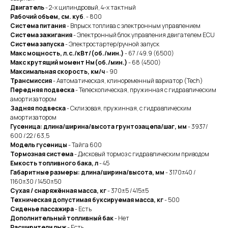
Двигатель
- 2-х цилиндровый, 4-х тактный
Рабочий объем, см. куб
. - 800
Система питания
- Впрыск топлива с электронным управлением
Система зажигания
- Электронный блок управления двигателем ECU
Система запуска
- Электростартер/ручной запуск
Макс мощность, л.с./кВт/(об./мин.)
- 67 / 49.9 (6500)
Макс крутящий момент Нм(об./мин.)
- 68 (4500)
Максимальная скорость, км/ч
- 90
Трансмиссия
- Автоматическая, клиноременный вариатор (Tech)
Передняя подвеска
- Телескопическая, пружинная с гидравлическим
амортизатором
Задняя подвеска
- Склизовая, пружинная, с гидравлическим
амортизатором
Гусеница: длина/ширина/высота грунтозацепа/шаг, мм
- 3937/
600 / 22 / 63,5
Модель гусеницы
- Тайга 600
Тормозная система
- Дисковый тормоз с гидравлическим приводом
Емкость топливного бака, л
- 45
Габаритные размеры: длина/ширина/высота, мм
- 3170±40 /
1160±30 / 1450±50
Сухая / снаряжённая масса, кг
- 370±5 / 415±5
Техническая допустимая буксируемая масса, кг
- 500
Сиденье пассажира
- Есть
Дополнительный топливный бак
- Нет
Расширители лыж
- Есть