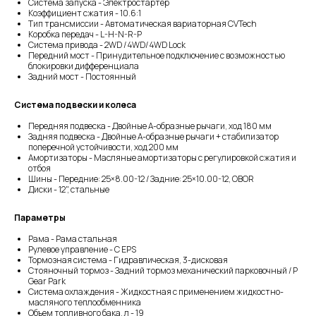
Система запуска - Электростартер
Коэффициент сжатия - 10.6:1
Тип трансмиссии - Автоматическая вариаторная CVTech
Коробка передач - L-H-N-R-P
Система привода - 2WD / 4WD/ 4WD Lock
Передний мост - Принудительное подключение с возможностью
блокировки дифференциала
Задний мост - Постоянный
Система подвески и колеса
Передняя подвеска - Двойные A-образные рычаги, ход 180 мм
Задняя подвеска - Двойные A-образные рычаги + стабилизатор
поперечной устойчивости, ход 200 мм
Амортизаторы - Масляные амортизаторы с регулировкой сжатия и
отбоя
Шины - Передние: 25×8.00-12 / Задние: 25×10.00-12, OBOR
Диски - 12", стальные
Параметры
Рама - Рама стальная
Рулевое управление - С EPS
Тормозная система - Гидравлическая, 3-дисковая
Стояночный тормоз - Задний тормоз механический парковочный / P
Gear Park
Система охлаждения - Жидкостная с применением жидкостно-
масляного теплообменника
Объем топливного бака, л - 19