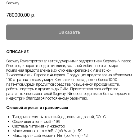
Segway
780000,00
р.
Заказать
ОПИСАНИЕ
Segway Powersports является дочерним предприятием Segway-Ninebot
Group, единорога средств индивидуальной мобильности в мире.
Компания представлена в 3х ключевых регионах: Азиатско-
Тихоокеанский, Европа и Америка. Продукция представлена в более чем
100 странах по всему миру. Компании принадлежит более 1000
патентов. Среди продуктов средства повышенной проходимости,
роботы, скутеры и другие виды СИМ. Приветствуя разнообразие
различных пользователей Segway-Ninebot продолжает быть лидером в
индустрии благодаря постоянному развитию.
Силовой агрегат и трансмиссия
Тип двигателя - 4-тактный, одноцилиндровый, DOHC
Объем двигателя, см3 - 499
Система питания - Инжектор
Макс мощность, л.с./кВт/ (об./мин.) - 39
Макс. крутящий момент, Nm (об./мин) - 42