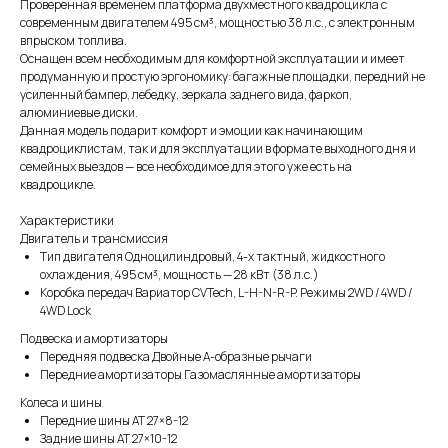
Проверенная временем платформа двухместного квадроцикла с
современным двигателем 495 см³, мощностью 38 л.с., с электронным
впрыском топлива.
Оснащен всем необходимым для комфортной эксплуатации и имеет
продуманную и простую эргономику: багажные площадки, передний не
усиленный бампер, лебедку, зеркала заднего вида, фаркоп,
алюминиевые диски.
Данная модель подарит комфорт и эмоции как начинающим
квадроциклистам, так и для эксплуатации в формате выходного дня и
семейных выездов — все необходимое для этого уже есть на
квадроцикле.
Характеристики
Двигатель и трансмиссия
Тип двигателя Одноцилиндровый, 4-х тактный, жидкостного
охлаждения, 495 см³, мощность — 28 кВт (38 л.с.)
Коробка передач Вариатор CVTech, L-H-N-R-P. Режимы 2WD / 4WD /
4WD Lock
Подвеска и амортизаторы
Передняя подвеска Двойные А-образные рычаги
Передние амортизаторы Газомаслянные амортизаторы
Колеса и шины
Передние шины AT 27×8-12
Задние шины AT 27×10-12