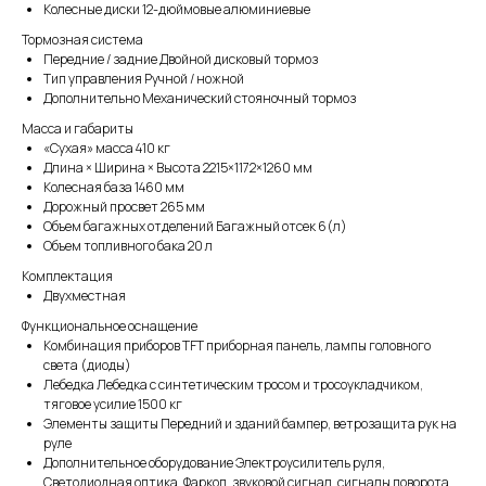
Колесные диски 12-дюймовые алюминиевые
Тормозная система
Передние / задние Двойной дисковый тормоз
Тип управления Ручной / ножной
Дополнительно Механический стояночный тормоз
Масса и габариты
«Сухая» масса 410 кг
Длина × Ширина × Высота 2215×1172×1260 мм
Колесная база 1460 мм
Дорожный просвет 265 мм
Объем багажных отделений Багажный отсек 6(л)
Объем топливного бака 20 л
Комплектация
Двухместная
Функциональное оснащение
Комбинация приборов TFT приборная панель, лампы головного
света (диоды)
Лебедка Лебедка с синтетическим тросом и тросоукладчиком,
тяговое усилие 1500 кг
Элементы защиты Передний и зданий бампер, ветрозащита рук на
руле
Дополнительное оборудование Электроусилитель руля,
Светодиодная оптика, Фаркоп, звуковой сигнал, сигналы поворота,