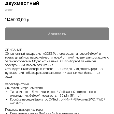
двухместный
Aodes
1145000,00
р.
Заказать
ОПИСАНИЕ
Обновленный квадроцикл AODES Pathcross с двигателем 649 см³ и
новым дизайном передней части, новой оптикой, новым замком заднего
багажного отсека. Модель оснащена LCD приборной панелью и
электронным ключом зажигания.
Стандартный и усовершенствованный квадроцикл для комфортных
путешествий по бездорожью и выполнении разных хозяйственных
задач.
Характеристики
Двигатель и трансмиссия
Тип двигателя Двухцилиндровый V-образный, жидкостного
охлаждения, 649 см³, мощность — 39 кВт (54 л. с.)
Коробка передач Вариатор CVTech, L-H-N-R-P. Режимы 2WD / 4WD /
4WD Lock
Подвеска и амортизаторы
Передняя подвеска Двойные А-образные рычаги