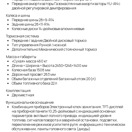
Передние амортизаторы Газомаслянные амортизаторы YU-AN с
двойной регулировкой демпфирования
Колеса и шины
Передние шины 28×9-R14
Задние шины 28×11-R14
Колесные диски 14-дюймовые алюминиевые
Тормозная система
Передние / задние Двойной дисковый тормоз
Тип управления Ручной / ножной
Дополнительно Механический стояночный тормоз
Масса и габариты
«Сухая» масса 460 кг
Длина × Ширина × Высота 2450×1246×1400 мм
Колесная база 1508 мм
Дорожный просвет 283 мм
Объем багажных отделений Багажный отсек 20(л)
Объем топливного бака 22 л
Комплектация
Двухместная
Функциональное оснащение
Комбинация приборов Электронный ключ зажигания, TFT-дисплей
на приборной панели 10,25-дюймовый с индикацией основных
параметров: вкл/выкл полного привода, индикацией уровня
топлива, сигналов поворота и аварийной остановки, подсветки,
переключение режимов усилителя руля, информация о техническом
обслуживании, лампы головного света (диоды)